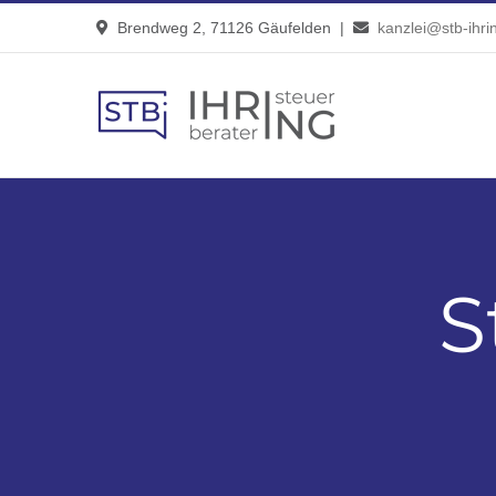
Zum
Brendweg 2, 71126 Gäufelden |
kanzlei@stb-ihri
Inhalt
springen
S