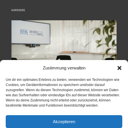
KARRIERE
Zustimmung verwalten
Sie sind ein Team-Player und auf der Suche nach einer
Um dir ein optimales Erlebnis zu bieten, verwenden wir Technologien wie
beruflichen Veränderung? Ihnen ist Ortsungebundenheit
Cookies, um Geräteinformationen zu speichern und/oder darauf
und zeitliche Flexibilität wichtig? Dann treten Sie gerne mit
zuzugreifen. Wenn du diesen Technologien zustimmst, können wir Daten
uns in Kontakt.
wie das Surfverhalten oder eindeutige IDs auf dieser Website verarbeiten.
Wenn du deine Zustimmung nicht erteilst oder zurückziehst, können
Zu unserer Karriere-Seite »
bestimmte Merkmale und Funktionen beeinträchtigt werden.
Akzeptieren